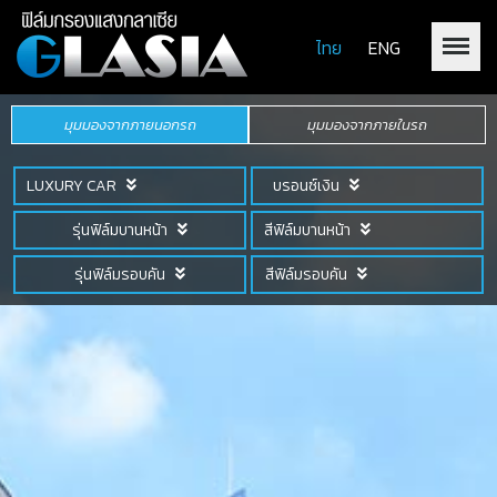
ไทย
ENG
มุมมองจากภายนอกรถ
มุมมองจากภายในรถ
LUXURY CAR
บรอนซ์เงิน
รุ่นฟิล์มบานหน้า
สีฟิล์มบานหน้า
รุ่นฟิล์มรอบคัน
สีฟิล์มรอบคัน